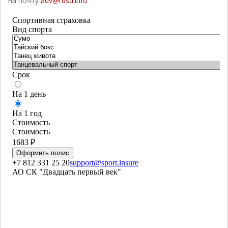
на почту
adv@rdsu.info