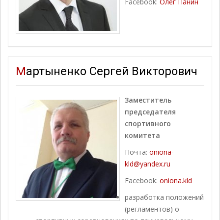
Facebook:
Олег Панин
Мартыненко Сергей Викторович
Заместитель
председателя
спортивного
комитета
Почта:
oniona-
kld@yandex.ru
Facebook:
oniona.kld
разработка положений
(регламентов) о