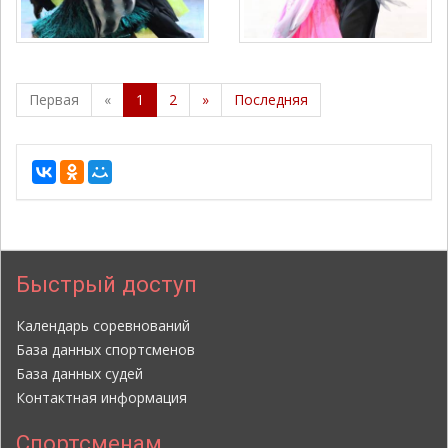
Первая
«
1
2
»
Последняя
Быстрый доступ
Календарь соревнований
База данных спортсменов
База данных судей
Контактная информация
Спортсменам