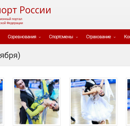
орт России
ионный портал
ской Федерации
Соревнования
Спортсмены
Страхование
Ко
тября)