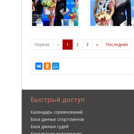
Первая
«
1
2
3
»
Последняя
Быстрый доступ
Календарь соревнований
База данных спортсменов
База данных судей
Контактная информация