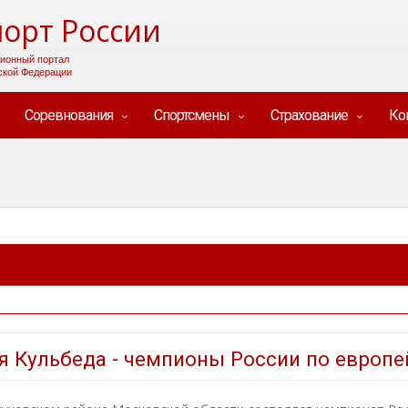
орт России
ионный портал
ской Федерации
Соревнования
Спортсмены
Страхование
Ко
 Кульбеда - чемпионы России по европ