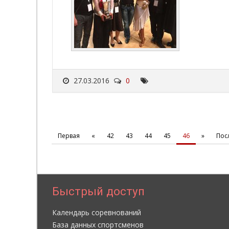
27.03.2016
0
Первая
«
42
43
44
45
46
»
Пос
Быстрый доступ
Календарь соревнований
База данных спортсменов