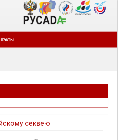
нтакты
ейскому секвею