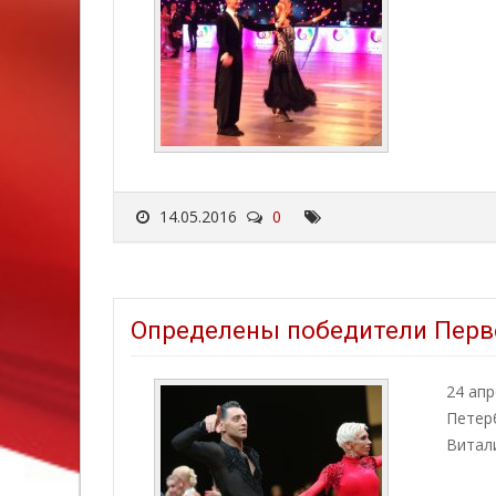
14.05.2016
0
Определены победители Перв
24 апр
Петер
Витали