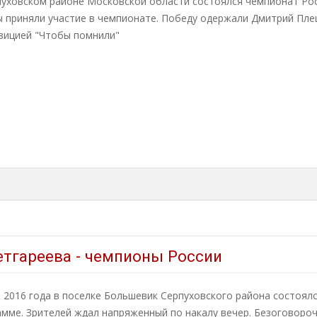
пуховском районе Московской области состоялся чемпионат Росс
 приняли участие в чемпионате. Победу одержали Дмитрий Плеш
зицией "Чтобы помнили"
тгареева - чемпионы России
 2016 года в поселке Большевик Серпуховского района состоял
амме. Зрителей ждал напряженный по накалу вечер. Безоговоро