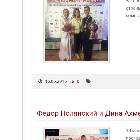
В Сер
страны
компо
16.05.2016
0
Федор Полянский и Дина Ахме
14 мая
прогр