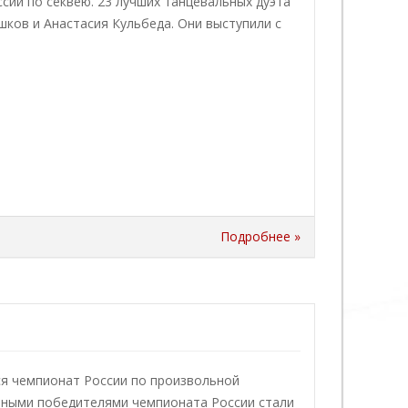
ии по секвею. 23 лучших танцевальных дуэта
ков и Анастасия Кульбеда. Они выступили с
Подробнее »
ся чемпионат России по произвольной
чными победителями чемпионата России стали