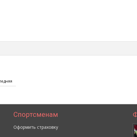
ледняя
Спортсменам
Ф
Оформить страховку