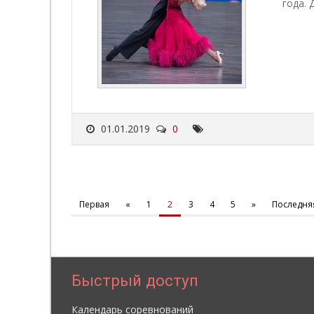
года. 
01.01.2019
0
Первая
«
1
2
3
4
5
»
Последня
Быстрый доступ
Календарь соревнований