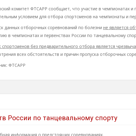
рский комитет ФТСАРР сообщает, что участие в чемпионатах и 
тельным условием для отбора спортсменов на чемпионаты и пер
ск данных отборочных соревнований по болезни
не является об
тию в чемпионатах и первенствах России по танцевальному спор
к спортсменов без предварительного отбора является чрезвыч
отрения всех обстоятельств и причин пропуска отборочных сор
ник: ФТСАРР
тв России по танцевальному спорту
бная информация о предстоящих соревнованиях.