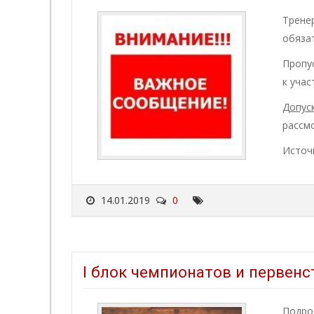
Трене
обяза
Пропу
к учас
Допус
рассм
Источ
14.01.2019
0
I блок чемпионатов и первенс
Подро